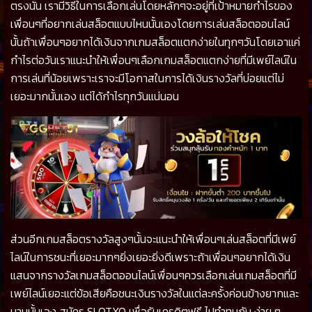
ตรงนั้น เรามีวิธีในการเลือกเล่นโดยหลักๆจะอยู่ที่เป้าหมายกำไรของ
เพื่อนๆที่อยากเล่นสล็อตแบบไหนนั้นเองโดยการเล่นสล็อตออนไลน์
นั้นถ้าเพื่อนๆอยากได้เงินจากเกมสล็อตแตกง่ายในทุกๆวันโดยเอาแค่
กำไรต่อวันเราแนะนำให้เพื่อนๆเลือกเกมสล็อตแตกง่ายที่มีเพย์ไลน์ใน
การเล่นที่น้อยเพราะเราจะมีโอกาสในการได้เงินรางวัลที่บ่อยแต่ไม่
เยอะมากนั้นเอง แต่ได้กำไรทุกวันแน่นอน
ส่วนอีกเกมสล็อตรางวัลสูงๆนั้นจะแนะนำให้เพื่อนๆเล่นสล็อตที่มีเพย์
ไลน์ในการชนะที่เยอะมากๆยิ่งเยอะยิ่งดีเพราะถ้าเพื่อนๆอยากได้เงิน
แสนจากรางวัลเกมสล็อตออนไลน์เพื่อนๆควรเลือกเล่นเกมสล็อตที่มี
เพย์ไลน์เยอะแต่ข้อเสียคือชนะเงินรางวัลในแต่ละครั้งค่อนข้างยากและ
นานนั้นเอง สมัคร SLOTXO เพื่อรับเครดิตฟรี ไปทำทุนกัน ง่าย ๆ