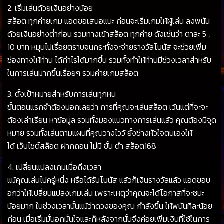
2. เริ่มเล่นด้วยเงินอย่างน้อย
สล็อต ทุกค่ายเกม แอดขอเสนอแนะ ก่อนจะเริ่มเกมให้ผู้เล่น ลงพนัน
ด้วยเงินอย่างต่ำก่อน รวมทางเข้าสล็อต ทุกค่าย ดังเช่นว่า ตาละ 5 ,
10 บาท หมุนไปเรื่อยตราบจนกระทั่งจะจ่ายรางวัลโบนัส จะช่วยเพิ่ม
ช่องทางให้ท่าน ได้กำไรได้มากขึ้น รวมทั้งทำให้ท่านมีช่วงเวลาสำหรับ
ในการเล่นมากขึ้นเรื่อยๆ รวมค่ายเกมสล็อต
3. ตั้งเป้าหมายสำหรับการเล่นทุกหน
ขั้นตอนแรกจำต้องบอกเลยว่า การที่คุณจะเล่นสล็อต เว้นแต่ที่จะจะ
ต้องเล่าเรียน หาข้อมูล รวมทั้งมองแนวทางการเล่นแล้ว คุณต้องมีจุด
หมาย รวมทั้งเล่นตามแผนที่คุณวางไวว้ ยั้งช่างหัวใจตนเองให้
ได้ เว็บไซต์สล็อต ฝากถอน ไม่มี ขั้น ต่ํา สล็อต168
4. เปลี่ยนแปลงเกมเมื่อถึงเวลา
แม้คุณเล่นไปครู่หนึ่ง หรือได้รับโบนัส แล้วก็เงินรางวัลแล้ว แอดขอบ
อกว่าให้เปลี่ยนแปลงเกมเล่น เพราะเหตุว่าคุณจะได้โอกาสที่จะชนะ
น้อยมาก ในช่วงเวลานั้นแม้ว่าดวงของคุณ กำลังขึ้น ให้พนันทีละน้อย
ก่อน เมื่อเริ่มมั่นอกมั่นใจและก็หลังจากนั้นจึงค่อยเพิ่มเงินที่ใช้ในการ