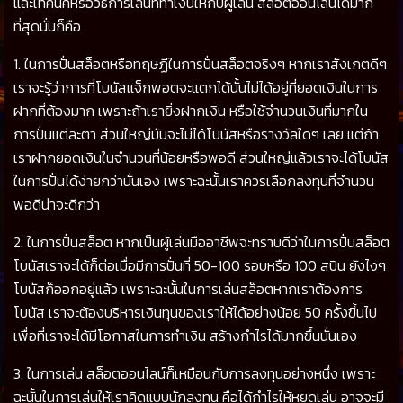
และเทคนิคหรือวิธีการเล่นที่ทำเงินให้กับผู้เล่น สล็อตออนไลน์ได้มาก
ที่สุดนั่นก็คือ
1. ในการปั่นสล็อตหรือทฤษฏีในการปั่นสล็อตจริงๆ หากเราสังเกตดีๆ
เราจะรู้ว่าการที่โบนัสแจ็กพอตจะแตกได้นั้นไม่ได้อยู่ที่ยอดเงินในการ
ฝากที่ต้องมาก เพราะถ้าเรายิ่งฝากเงิน หรือใช้จำนวนเงินที่มากใน
การปั่นแต่ละตา ส่วนใหญ่มันจะไม่ได้โบนัสหรือรางวัลใดๆ เลย แต่ถ้า
เราฝากยอดเงินในจำนวนที่น้อยหรือพอดี ส่วนใหญ่แล้วเราจะได้โบนัส
ในการปั่นได้ง่ายกว่านั่นเอง เพราะฉะนั้นเราควรเลือกลงทุนที่จำนวน
พอดีน่าจะดีกว่า
2. ในการปั่นสล็อต หากเป็นผู้เล่นมืออาชีพจะทราบดีว่าในการปั่นสล็อต
โบนัสเราจะได้ก็ต่อเมื่อมีการปั่นที่ 50-100 รอบหรือ 100 สปิน ยังไงๆ
โบนัสก็ออกอยู่แล้ว เพราะฉะนั้นในการเล่นสล็อตหากเราต้องการ
โบนัส เราจะต้องบริหารเงินทุนของเราให้ได้อย่างน้อย 50 ครั้งขึ้นไป
เพื่อที่เราจะได้มีโอกาสในการทำเงิน สร้างกำไรได้มากขึ้นนั่นเอง
3. ในการเล่น สล็อตออนไลน์ก็เหมือนกับการลงทุนอย่างหนึ่ง เพราะ
ฉะนั้นในการเล่นให้เราคิดแบบนักลงทุน คือได้กำไรให้หยุดเล่น อาจจะมี