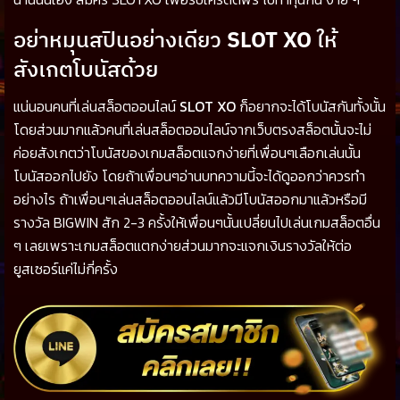
อย่าหมุนสปินอย่างเดียว
SLOT XO
ให้
สังเกตโบนัสด้วย
แน่นอนคนที่เล่นสล็อตออนไลน์
SLOT XO
ก็อยากจะได้โบนัสกันทั้งนั้น
โดยส่วนมากแล้วคนที่เล่นสล็อตออนไลน์จากเว็บตรงสล็อตนั้นจะไม่
ค่อยสังเกตว่าโบนัสของเกมสล็อตแจกง่ายที่เพื่อนๆเลือกเล่นนั้น
โบนัสออกไปยัง โดยถ้าเพื่อนๆอ่านบทความนี้จะได้ดูออกว่าควรทำ
อย่างไร ถ้าเพื่อนๆเล่นสล็อตออนไลน์แล้วมีโบนัสออกมาแล้วหรือมี
รางวัล BIGWIN สัก 2-3 ครั้งให้เพื่อนๆนั้นเปลี่ยนไปเล่นเกมสล็อตอื่น
ๆ เลยเพราะเกมสล็อตแตกง่ายส่วนมากจะแจกเงินรางวัลให้ต่อ
ยูสเซอร์แค่ไม่กี่ครั้ง