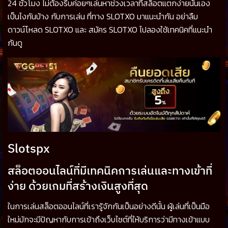
24 ชั่วโมง ไม่ต้องรีบค่อยๆเล่นหาช่วงเวลาที่สล็อตแตกง่ายนั้นเอง
เป็นไงกันบ้าง กับการเล่น ที่ทาง SLOTXO มาแนะนำกัน อย่าลืม
ดาวน์โหลด SLOTXO และ สมัคร SLOTXO ไปลองใช้เทคนิคที่แนะนำ
กันดู
Slotspx
สล็อตออนไลน์ที่มีเทคนิคการเล่นและทางเข้าที่
ง่าย ด้วยเกมที่สร้างเงินสูงที่สุด
ในการเล่นสล็อตออนไลน์ที่เรารู้จักกันเป็นอย่างดีนั้น ผู้เล่นที่เป็นมือ
ใหม่มักจะมีปัญหากับการเข้าถึงเว็บไซต์ที่ให้บริการว่ามีทางเข้าแบบ