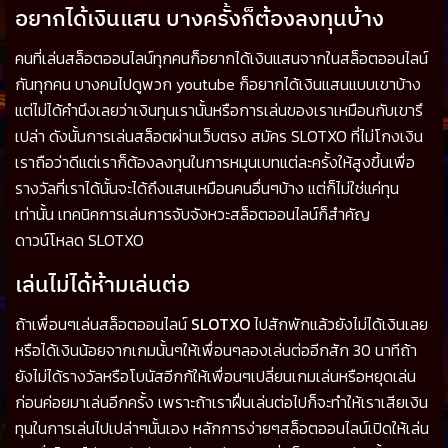
อยากได้เงินแสน บางครั้งก็ต้องลงทุนบ้าง
คนที่เล่นสล็อตออนไลน์ทุกคนก็อยากได้เงินแสนจากในสล็อตออนไลน์
กันทุกคน บางคนไปดูพวก youtube ก็อยากได้เงินแสนแบบเขาบ้าง
แต่ไม่ได้คำนึงเลยว่าเงินทุนเรานั้นหรือการเล่นของเราเหมือนกับเขารึ
เปล่า ดังนั้นการเล่นสล็อตผ่านเว็บตรง สมัคร SLOTXO ที่ไม่โกงเงิน
เราถือว่าดีแต่เราก็ต้องลงทุนในการหมุนเบทแต่ละครั้งให้สูงขึ้นเพื่อ
รางวัลที่เราได้นั้นจะได้ถึงแสนเหมือนคนอื่นๆบ้าง แต่ก็ไม่ใช่แค่ทุน
เท่านั้น เทคนิคการเล่นการจับจังหวะสล็อตออนไลน์ก็สำคัญ
ดาวน์โหลด SLOTXO
เล่นไม่ได้ห้ามเล่นต่อ
ถ้าเพื่อนๆเล่นสล็อตออนไลน์
SLOTXO
ไปสักพักแล้วยังไม่ได้เงินเลย
หรือได้เงินน้อยจากเกมนั้นๆให้เพื่อนๆลองเล่นต่ออีกสัก 30 นาทีถ้า
ยังไม่ได้รางวัลหรือโบนัสอีกก้ให้เพื่อนๆเปลี่ยนเกมเล่นหรือหยุดเล่น
ก่อนค่อยมาเล่นอีกครั้ง เพราะถ้าเราฝื่นเล่นต่อไปก็จะทำให้เราเสียเงิน
ทุนในการเล่นไปเปล่าๆนั้นเอง หลักการง่ายๆสล็อตออนไลน์เปิดให้เล่น