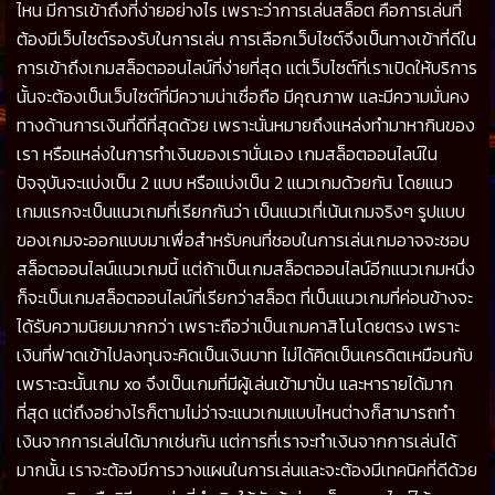
ไหน มีการเข้าถึงที่ง่ายอย่างไร เพราะว่าการเล่นสล็อต คือการเล่นที่
ต้องมีเว็บไซต์รองรับในการเล่น การเลือกเว็บไซต์จึงเป็นทางเข้าที่ดีใน
การเข้าถึงเกมสล็อตออนไลน์ที่ง่ายที่สุด แต่เว็บไซต์ที่เราเปิดให้บริการ
นั้นจะต้องเป็นเว็บไซต์ที่มีความน่าเชื่อถือ มีคุณภาพ และมีความมั่นคง
ทางด้านการเงินที่ดีที่สุดด้วย เพราะนั่นหมายถึงแหล่งทำมาหากินของ
เรา หรือแหล่งในการทำเงินของเรานั่นเอง เกมสล็อตออนไลน์ใน
ปัจจุบันจะแบ่งเป็น 2 แบบ หรือแบ่งเป็น 2 แนวเกมด้วยกัน โดยแนว
เกมแรกจะเป็นแนวเกมที่เรียกกันว่า เป็นแนวเที่เน้นเกมจริงๆ รูปแบบ
ของเกมจะออกแบบมาเพื่อสำหรับคนที่ชอบในการเล่นเกมอาจจะชอบ
สล็อตออนไลน์แนวเกมนี้ แต่ถ้าเป็นเกมสล็อตออนไลน์อีกแนวเกมหนึ่ง
ก็จะเป็นเกมสล็อตออนไลน์ที่เรียกว่าสล็อต ที่เป็นแนวเกมที่ค่อนข้างจะ
ได้รับความนิยมมากกว่า เพราะถือว่าเป็นเกมคาสิโนโดยตรง เพราะ
เงินที่ฟาดเข้าไปลงทุนจะคิดเป็นเงินบาท ไม่ได้คิดเป็นเครดิตเหมือนกับ
เพราะฉะนั้นเกม xo จึงเป็นเกมที่มีผู้เล่นเข้ามาปั่น และหารายได้มาก
ที่สุด แต่ถึงอย่างไรก็ตามไม่ว่าจะแนวเกมแบบไหนต่างก็สามารถทำ
เงินจากการเล่นได้มากเช่นกัน แต่การที่เราจะทำเงินจากการเล่นได้
มากนั้น เราจะต้องมีการวางแผนในการเล่นและจะต้องมีเทคนิคที่ดีด้วย