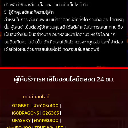
เดิมพัน ให้เยอะขึ้น สล็อตหลายค่ายในเว็บไซต์เดียว
5. รู้จักคุมสติและก็ความรู้สึก
สำหรับในการเล่นเกมพนัน แน่ๆว่าต้องมีอีกทั้งได้ รวมทั้งเสีย โดยเหตุ
นั้น ผู้เล่นจำเป็นต้องรู้จักควบคุมสติ ใช้สติสำหรับในการเล่นทุกหน ซึ่ง
เป็นสิ่งจำเป็นเป็นอย่างมาก อย่าหลงหน้ามืดตามัว หรรือโลภมาก
จนถึงเกินความจำเป็น ถ้าเกิดเล่นได้แล้ว ควรจะหยุดเล่น และก็จำต้อง
เผื่อหัวใจเห็นด้วยการสิ้นไปเผื่อไว้ ทดสอบเล่นสล็อตฟรี
ผู้ให้บริการคาสิโนออนไลน์ตลอด 24 ชม.
เกมส์ออนไลน์
G2GBET
|
ฝาก10รับ100
|
168DRAGONS
|
G2G365
|
UFASEXY
|
ฝาก19รับ100
|
ฝาก15รับ100
|
TRUE WALLET
|