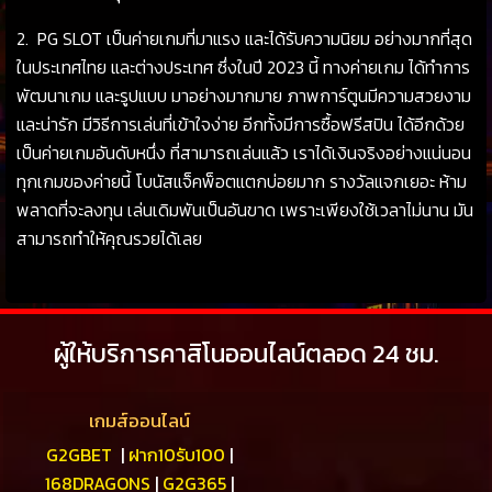
2. PG SLOT เป็นค่ายเกมที่มาแรง และได้รับความนิยม อย่างมากที่สุด
ในประเทศไทย และต่างประเทศ ซึ่งในปี 2023 นี้ ทางค่ายเกม ได้ทำการ
พัฒนาเกม และรูปแบบ มาอย่างมากมาย ภาพการ์ตูนมีความสวยงาม
และน่ารัก มีวิธีการเล่นที่เข้าใจง่าย อีกทั้งมีการซื้อฟรีสปิน ได้อีกด้วย
เป็นค่ายเกมอันดับหนึ่ง ที่สามารถเล่นแล้ว เราได้เงินจริงอย่างแน่นอน
ทุกเกมของค่ายนี้ โบนัสแจ็คพ็อตแตกบ่อยมาก รางวัลแจกเยอะ ห้าม
พลาดที่จะลงทุน เล่นเดิมพันเป็นอันขาด เพราะเพียงใช้เวลาไม่นาน มัน
สามารถทำให้คุณรวยได้เลย
ผู้ให้บริการคาสิโนออนไลน์ตลอด 24 ชม.
เกมส์ออนไลน์
G2GBET
|
ฝาก10รับ100
|
168DRAGONS
|
G2G365
|