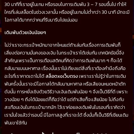
30 นาทีที่เราอยู่ในเกม หรือรอบในการเดิมพัน 3 – 7 รอบขึ้นไป ทำให้
ใครที่เล่นสล็อตในช่วงเวลานั้น หรืออยู่ในเกมไม่ต่ำกว่า 30 นาที มักจะมี
โอกาสได้มากกว่าคนที่รีบมารีบไปแน่นอน
เดิมพันด้วยเงินน้อยๆ
ไม่ว่าเราจะกระเป๋าหนักมาจากไหนแต่ถ้าเล่นกับเรื่องการเดิมพันก็
เสี่ยงต่อความมั่นคงของเงิน ในกระเป๋าเราได้เช่นกัน เทคนิคข้อนี้จึง
สำคัญเพราะเป็นการเตือนสติคนที่คิดว่าการเดิมพันมาก ๆ ก็จะได้
กลับมาแบบมหาศาล เรื่องนั้นเราไม่เถียงแต่สิ่งที่เราต้องคำนึงถึงคือ
อะไรที่เราคาดเดาไม่ได้
สล็อตxoเว็บตรง
เพราะเราไม่รู้ว่าในการเดิม
พันครั้งนั้นเราจะมีโอกาสได้กลับมามหาศาล หรือเสียจนหมดหน้าตัก
ดังนั้น การหยั่งเชิงด้วยวิธีวางเงินเดิมพันน้อย ๆ จึงเป็นวิธีที่ดี เพราะ
วางน้อย ๆ ถึงได้น้อยแต่ก็ถือว่าได้ แต่ถ้าเสียก็จะเสียน้อย ไม่ถึงกับ
สะเทือนเงินในกระเป๋ามากนัก ไว้เราค่อยลงเดิมพันในรอบที่เราคิดว่า
เรามั่นใจแล้วว่ารอบนี้ มีโอกาสสูงที่เราจะได้ ซึ่งนั่นก็เป็นวิธีที่เซียนเดิม
พันเขาใช้กัน