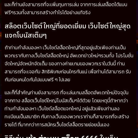
และก็ท่านยังสามารถที่จะเพิ่มทุนการเล่น จากการเล่นสล็อตได้แบบ
ฟรีๆรวมทั้งสามารถสร้างกำไรได้อย่างแท้จริง
สล็อตเว็บไซต์ใหญ่ที่ยอดเยี่ยม เว็บไซต์ใหญ่สุด
แจกโบนัสเต็มๆ
ถ้าท่านกำลังมองหา เว็บไซต์สล็อตใหญ่ที่สุดอยู่แล้วเพียงท่านเป็น
พวกเรากับทางเว็บไซต์สล็อตใหญ่ อัพเดทข่าวใหม่ๆรวมทั้ง โปรโมชั่น
จัดใหญ่จัดหนักจัดเต็ม ของทางค่ายเกมของพวกเราในวันนี้ ท่าน
สามารถที่จะเจอกับ สิทธิพิเศษก่อนใครกันแน่ เพื่อท่านได้สามารถ รับ
กันก่อนคนใดกันไปแบบฟรี ๆ ไปเลย
และก็ที่สำคัญท่านยังสามารถ ที่จะเล่นเกมสล็อตอัพเดทใหม่ปัจจุบัน
จากทาง สล็อตเว็บไซต์ใหญ่โบนัสเต็มๆได้ด้วย โดยเหตุนี้ถ้าหากว่า
ท่านกำลังมองหา เว็บไซต์สล็อตแจกใหญ่ อยู่แล้วเพียงท่านลง
ทะเบียนเป็นสมาชิก กับทางเว็บของพวกเราท่านก็สามารถที่จะสร้าง
รายได้ ที่มากกว่าการสมัครเว็บไซต์สล็อตรายย่อยนั่นเอง