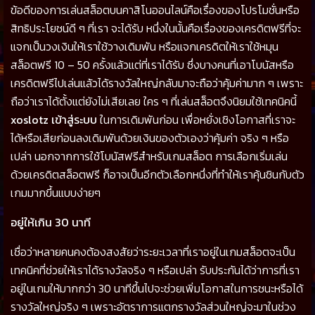
ข้อดีของการเล่นสล็อตบนคาสิโนออนไลน์คือเรื่องของโปรโมชั่นหรือ
สิทธิประโยชน์ดี ๆ ที่เรา จะได้รับ หนึ่งในนั้นคือเรื่องของเครดิตฟรีที่จะ
แจกเป็นวงเงินให้เราใช้วางเดิมพัน หรือแจกเครดิตให้เราใช้หมุน
สล็อตฟรี 10 – 50 ครั้งแล้วแต่ที่เราได้รับ ซึ่งบางคนที่เอาโบนัสหรือ
เครดิตฟรีไปเล่นแล้วได้รางวัลใหญ่กลับมาจะถือว่าคุ้มค่ามาก ๆ เพราะ
ถือว่าเราได้ตั้งแต่ยังไม่เสียเลย ใคร ๆ ที่เล่นสล็อตจึงนิยมใช้เทคนิคนี้
xoslotz เข้าสู่ระบบ
ในการเดิมพันก่อน เพื่อหยั่งเชิงโอกาสที่เราจะ
ได้หรือเสียก่อนลงเดิมพันด้วยเงินของตัวเองว่าคุ้มค่า จริง ๆ หรือ
เปล่า นอกจากการใช้โบนัสฟรีสำหรับเกมสล็อต การเลือกเริ่มเล่น
ด้วยเครดิตสล็อตฟรี ก็อาจเป็นอีกตัวเลือกหนึ่งที่ทำให้เราคุ้นชินกับตัว
เกมมากขึ้นแบบง่ายๆ
อยู่ให้เกิน 30 นาที
เชื่อว่าหลายคนคงต้องสงสัยว่าระยะเวลาที่เราอยู่ในเกมสล็อตจะเป็น
เทคนิคที่ช่วยให้เราได้รางวัลจริง ๆ หรือเปล่า รับประกันได้ว่าการที่เรา
อยู่ในเกมให้มากกว่า 30 นาทีขึ้นไปจะช่วยเพิ่มโอกาสในการชนะหรือได้
รางวัลใหญ่จริง ๆ เพราะอัตราการแตกรางวัลส่วนใหญ่จะมาในช่วง