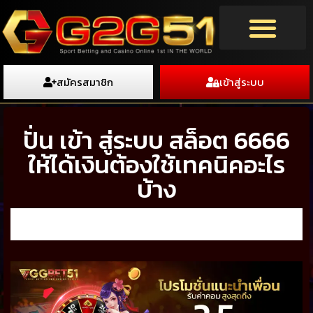
สมัครสมาชิก
เข้าสู่ระบบ
ปั่น เข้า สู่ระบบ สล็อต 6666
ให้ได้เงินต้องใช้เทคนิคอะไร
บ้าง