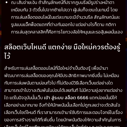
ณ เส้นจ่ายเงิน ถ้าสัญลักษณ์ที่ปรากฏบนรีลมีรูปร่างหน้าตา
เหมือนกัน 3 ตัวขึ้นไปจากซ้ายไปขวา ผู้เล่นก็จะชนะในเกมนี้ โดย
การเล่นสล็อตออนไลน์ในแต่ละเกมจะมีจำนวนรีล สัญลักษณ์และ
รูปแบบแจ๊คพ็อตแตกที่ต่างกันออกไป แต่อย่างไรก็ตาม กติกา
การเล่นสุดคลาสสิคก็คือการโยกวงล้อให้หมุนและรอลุ้นผลนั่นเอง
สล็อตเว็บไหนดี แตกง่าย มือใหม่ควรต้องรู้
ไว้
สำหรับการเล่นสล็อตออนไลน์ที่มือใหม่จำเป็นต้องรู้ เพื่อนำมา
พัฒนาการเล่นสล็อตของคุณให้มีประสิทธิภาพมากยิ่งขึ้น ไม่เหมือน
กับการเล่นพนันตามบ่อนทั่วไป ที่ไม่ต้องมีวิธีเลือกเว็บแต่อย่างใด
สามารถเข้าไปวางเดิมพันในบ่อนได้เลยทันที ไม่มีความยุ่งยากแต่อย่าง
ใด แต่ในปัจจุบันนั้นเว็บ
เข้า สู่ระบบ สล็อต 6666
แตกบ่อยนั้นมีให้
เลือกอย่างมากมาย จึงทำให้นักพนันนั้นเลือกไม่ถูกเลยว่าจะตัดสินใจ
เลือกเว็บไซต์ไหนดี ที่เราสามารถเข้ามาใช้บริการและตอบโจทย์ในเรื่อง
ของการสร้างรายได้ที่เพิ่มขึ้น โดยนักพนันต้องให้ความสำคัญในการ
เลือกเว็บไซต์โดยศึกษาหาข้อมูลได้ตามเว็บไซต์ต่าง ๆ อย่างมากมาย