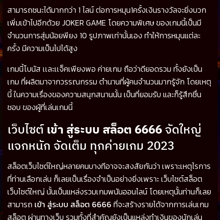
สามารถชนะได้มากกว่า 1 ไลน์ ต่อการหมุน1ครั้งเงินรางวัลจะยิ่งบวก
เพิ่มเข้าไปอีกด้วย JOKER GAME โดยความพิเศษ ของเกมนี้เป็นมี
จำนวนการสุ่มน้อยพียง 10 รูปภาพเท่านั้นเอง ทำให้การหมุนแต่ละ
ครั้ง มีความเป็นไปได้สูง
เกมนี้โบนัส เเละเเจ็คเพียงพอ ค่ายเกม ถือว่าดียอดรวม ทั้งยังเป็น
เกม ที่ผลิตมาจากวรรณกรรม ตำนานที่ผู้คนจำนวนมากรู้จัก โดยเหตุ
นี้ ในความเรื่องของความสนุกสนานนั้น เป็นที่ยอมรับ และก็รู้สึกชื่น
ชอบ ของผู้ที่เล่นเกมนี้
เว็บไซต์
เข้า สู่ระบบ สล็อต 6666
จัดใหญ่
แจกหนัก จัดเต็ม ทุกค่ายเกม 2023
สล็อตเว็บไซต์ใหญ่หลายคนบางทีอาจจะสงสัยกันว่า เพราะเหตุไรการ
ที่ท่านเลือกเล่น ก็เลยเป็นเรื่องจำเป็นอย่างยิ่งเพราะ เว็บไซต์สล็อต
เว็บไซต์ใหญ่ นั้นเป็นแหล่งรวมเกมพนันออนไลน์ โดยเหตุนั้นท่านก็เลย
สามารถ
เข้า สู่ระบบ สล็อต 6666
ที่จะสร้างรายได้จากการเล่นเกม
สล็อต ผ่านทางเว็บ รวมทั้งที่สำคัญยังเป็นแหล่งทำเงินของนักเล่น