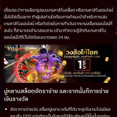
เชื่อเถอะว่าการเลือกรูปแบบเกมคาสิโนสล็อต หรือเกมคาสิโนออนไลน์
นั้นไม่ใช่เรื่องยาก ถ้าผู้เล่นท่านใดต้องการคำแนะนำสำหรับการเล่น
เกมคาสิโนออนไลน์ หรือตัวช่วยในการทำเงินจากเกมสล็อตออนไลน์ที่
สนใจ ก็สามารถเข้ามาสอบถาม เข้ามาทำความรู้จักกับเกมคาสิโน
ออนไลน์ได้ที่เว็บไซต์ของเราตลอด 24 ชม.
มู่หลานสล็อตอัตราจ่าย และจากนั้นก็การจ่าย
เงินรางวัล
อัตราการจ่ายเงิน สล็อตมู่หลาน แต้มที่ได้มากสุดในเกมโน่นมีผล
คูณถึง 1200 แต่กติกาเป็นจึงควรได้สัญลักษณ์นี้ทั้งนั้นทุกช่อง