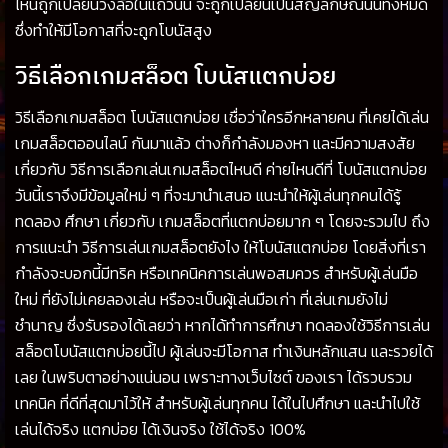
ไหนถูกเปลี่ยนวงล้อในแถวนั้น จะถูกเปลี่ยนเป็นสัญลักษณ์นั้นทั้งหมด
ซึ่งทำให้มีโอกาสที่จะถูกโบนัสสูง
วิธีเลือกเกมสล็อต โบนัสแตกบ่อย
วิธีเลือกเกมสล็อต โบนัสแตกบ่อย เชื่อว่าใครอีกหลายคน ที่เคยได้เล่น
เกมสล็อตออนไลน์ กันมาแล้ว ต่างก็กำลังมองหา และมีความสงสัย
เกี่ยวกับ วิธีการเลือกเล่นเกมสล็อตไหนดี ค่ายไหนดีที่ โบนัสแตกบ่อย
วันนี้เราจึงมีข้อมูลใหม่ ๆ ที่จะมานำเสนอ แนะนำให้ผู้เล่นทุกคนได้รู้
ทดลอง ศึกษา เกี่ยวกับ เกมสล็อตที่แตกบ่อยมาก ๆ โดยจะรวมไป ถึง
การแนะนำ วิธีการเล่นเกมสล็อตยังไง ให้โบนัสแตกบ่อย โดยสิ่งที่เรา
กำลังจะบอกนี้มีทริค หรือเทคนิคการเล่นพอสมควร สำหรับผู้เล่นมือ
ใหม่ ที่ยังไม่เคยลองเล่น หรือจะเป็นผู้เล่นมือเก่า ที่เล่นเกมยังไม่
ชำนาญ ซึ่งรับรองได้เลยว่า หากได้ทำการศึกษา ทดลองใช้วิธีการเล่น
สล็อตโบนัสแตกบ่อยนี้ไป ผู้เล่นจะมีโอกาส ทำเงินหลักแสน และรวยได้
เลย ในพริบตาอย่างแน่นอน เพราะทางเว็บไซต์ ของเรา ได้รวบรวม
เทคนิค ที่ดีที่สุดมาไว้ให้ สำหรับผู้เล่นทุกคน ได้ในไปศึกษา และนำไปใช้
เล่นได้จริง แตกบ่อย ได้เงินจริง ใช้ได้จริง 100%